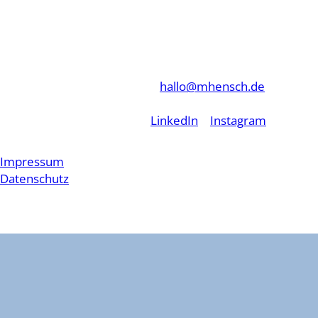
KONTAKT
MHENSCH GmbH
M +49 151 533 6 9999
Neue Golden Ross Kaserne
E
hallo@mhensch.de
Mombacher Straße 68
55122 Mainz, Germany
LinkedIn
|
Instagram
Impressum
Datenschutz
© MHENSCH GmbH 2026