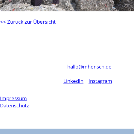
<< Zurück zur Übersicht
KONTAKT
MHENSCH GmbH
M +49 151 533 6 9999
Neue Golden Ross Kaserne
E
hallo@mhensch.de
Mombacher Straße 68
55122 Mainz, Germany
LinkedIn
|
Instagram
Impressum
Datenschutz
© MHENSCH GmbH 2026